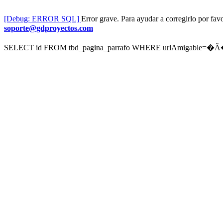
[Debug: ERROR SQL]
Error grave. Para ayudar a corregirlo por f
soporte@gdproyectos.com
SELECT id FROM tbd_pagina_parrafo WHERE urlAmigable=�Ã