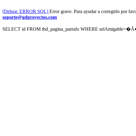
[Debug: ERROR SQL]
Error grave. Para ayudar a corregirlo por f
soporte@gdproyectos.com
SELECT id FROM tbd_pagina_parrafo WHERE urlAmigable=�Ã