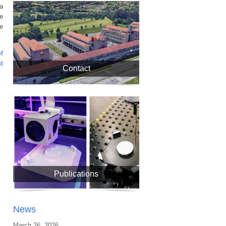
a
e
e
f
t
Contact
Publications
News
March 26, 2026