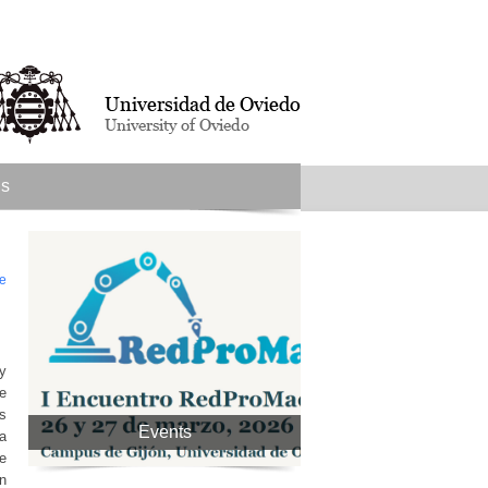
us
e
y
e
os
Events
a
e
in