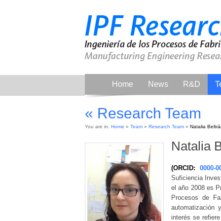
Home
News
R&D
T
« Research Team
You are in:
Home
»
Team
»
Research Team
»
Natalia Beltr
Natalia 
(ORCID:
0000-0
Suficiencia Inve
el año 2008 es P
Procesos de Fab
automatización y
interés se refier